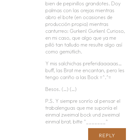
bien de pepinillos grandotes. Doy
palmas con las orejas mientras
abro el bote (en ocasiones de
producción propia) mientras
canturreo: Gurken! Gurken! Curioso,
en mi caso, que algo que ya me
pilló tan talludo me resulte algo así
como gemütlich.
Y mis salchichas preferidaaaaas…
buff, las Brat me encantan, pero les
tengo cariño a las Bock =^.^=
Besos. (…) (…)
P.S. Y siempre sonrío al pensar el
trabalenguas que me suponía el
einmal zweimal bock und zweimal
einmal brat, bitte ^_______^
REPLY