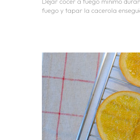
Dejar cocer a fuego mínimo durant
fuego y tapar la cacerola ensegui
.
.