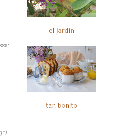
el jardín
os ·
tan bonito
gr)