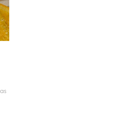
las
l