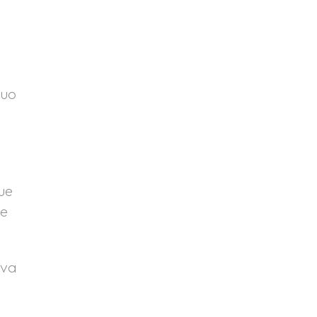
guo
ue
ve
 va