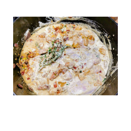
.
.
.