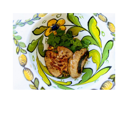
.
.
.