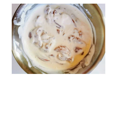
.
..
.