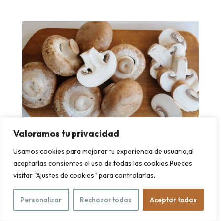
Valoramos tu privacidad
Usamos cookies para mejorar tu experiencia de usuario,al
aceptarlas consientes el uso de todas las cookies.Puedes
-raspo las zanahorias y las coloco en
visitar "Ajustes de cookies" para controlarlas.
una fuente de horno engrasada con
aceite de oliva donde quepan unas al
Personalizar
Rechazar todas
Aceptar todas
lado de otras. Las rocío con sal, aceite