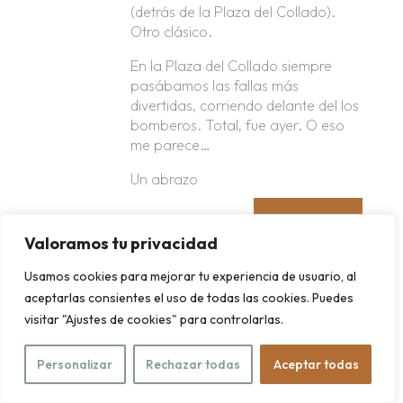
(detrás de la Plaza del Collado).
Otro clásico.
En la Plaza del Collado siempre
pasábamos las fallas más
divertidas, corriendo delante del los
bomberos. Total, fue ayer. O eso
me parece…
Un abrazo
REPLY
Valoramos tu privacidad
FERNANDA
ON 29 FEBRERO, 2016 AT
Usamos cookies para mejorar tu experiencia de usuario, al
10:15
aceptarlas consientes el uso de todas las cookies. Puedes
Ooh la Tasca Ángel… Hace años,
visitar "Ajustes de cookies" para controlarlas.
cuando iba de «novios» con el que
ahora es mi marido, nos gustaba ir
Personalizar
Rechazar todas
Aceptar todas
a acodarnos a esa barra, siempre
tan acogotados de parroquia que