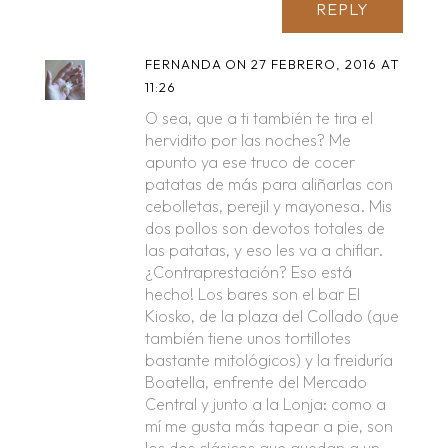
REPLY
FERNANDA
ON 27 FEBRERO, 2016 AT
11:26
O sea, que a ti también te tira el
hervidito por las noches? Me
apunto ya ese truco de cocer
patatas de más para aliñarlas con
cebolletas, perejil y mayonesa. Mis
dos pollos son devotos totales de
las patatas, y eso les va a chiflar.
¿Contraprestación? Eso está
hecho! Los bares son el bar El
Kiosko, de la plaza del Collado (que
también tiene unos tortillotes
bastante mitológicos) y la freiduría
Boatella, enfrente del Mercado
Central y junto a la Lonja: como a
mí me gusta más tapear a pie, son
los dos clásicos que quedan a un