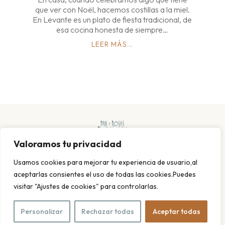
que ver con Noël, hacemos costillas a la miel.
En Levante es un plato de fiesta tradicional, de
esa cocina honesta de siempre…
LEER MÁS...
Valoramos tu privacidad
Usamos cookies para mejorar tu experiencia de usuario,al
aceptarlas consientes el uso de todas las cookies.Puedes
visitar "Ajustes de cookies" para controlarlas.
POLITICA DE PRIVACIDAD Y COOKIES
AVISO LEGAL
© 2026 Pan y rosas. Todos los derechos reservados. Diseño
Personalizar
Rechazar todas
Aceptar todas
web
Meisi