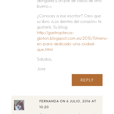
abrigada y un par de vasos de vino
bueno.»
¿Conoces a ese escritor? Creo que
su libro «Los dientes del corazón» te
gustará. Su blog:
http://gastropitecus-
gloton.blogspot.com.es/2015/11/menu-
en-paris-dedicado-una-ciudad-
que.html
Saludos,
Jose
REPLY
FERNANDA
ON 6 JULIO, 2016 AT
10:20