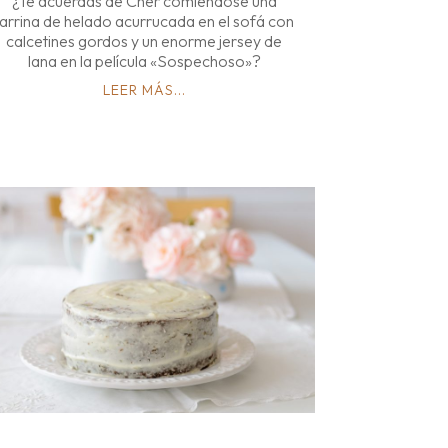
¿Te acuerdas de Cher comiéndose una
tarrina de helado acurrucada en el sofá con
calcetines gordos y un enorme jersey de
lana en la película «Sospechoso»?
LEER MÁS...