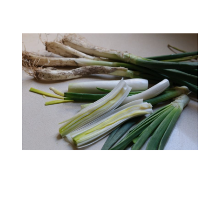
.
.
.