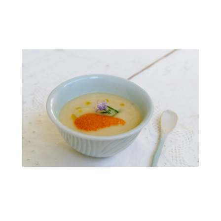
.
.
.