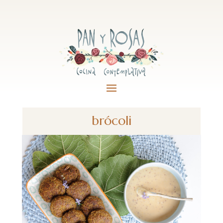
brócoli