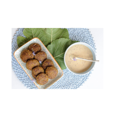
.
.
.