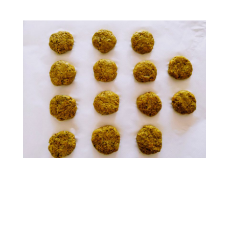
.
.
.