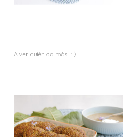
.
.
A ver quién da más. : )
.
.