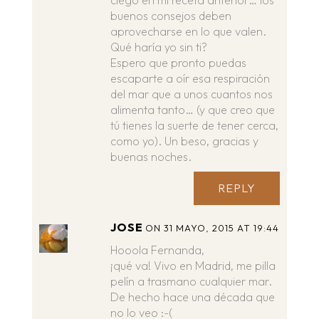
ciego en mi receta anterior… los
buenos consejos deben
aprovecharse en lo que valen.
Qué haría yo sin ti?
Espero que pronto puedas
escaparte a oír esa respiración
del mar que a unos cuantos nos
alimenta tanto… (y que creo que
tú tienes la suerte de tener cerca,
como yo). Un beso, gracias y
buenas noches.
REPLY
JOSE
ON 31 MAYO, 2015 AT 19:44
Hooola Fernanda,
¡qué va! Vivo en Madrid, me pilla
pelín a trasmano cualquier mar.
De hecho hace una década que
no lo veo :-(