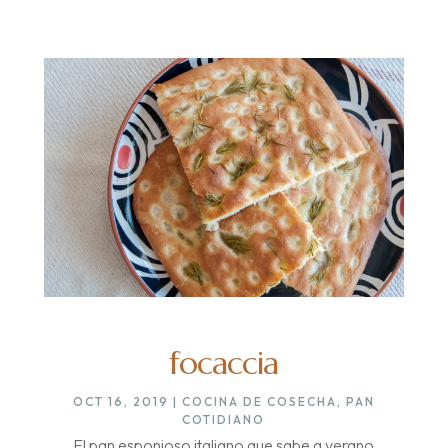
focaccia
OCT 16, 2019
|
COCINA DE COSECHA
,
PAN
COTIDIANO
El pan esponjoso italiano que sabe a verano