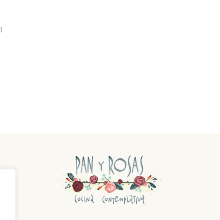
l
.
o