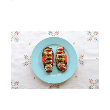
.
.
.