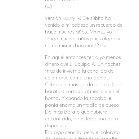
(…)
versión luxury :-) De súbito ha
venido a mi cabeza un recuerdo de
hace muchos años. Mmm… yo
tengo muchos años pues algo así
como mismuchosaños/2 :-p
En aquel entonces tenía yo menos
dinero que El Equipo A. En noches
frías de invierno la cena iba de
calentarse como uno podía.
Cebolla lo más gorda posible (son
baratas) cortada al medio y en el
horno. Y cuando la sacaba le
ponía encima un trocito de queso.
Del más barato que hubiera
encontrado, no estaba uno para
dispendios.
Era algo sencillo, pero el calorcito
del horno, el dulzor de la cebolla,