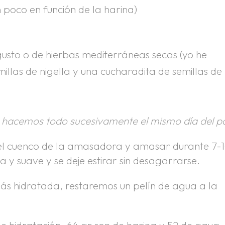
 poco en función de la harina)
gusto o de hierbas mediterráneas secas (yo he
llas de nigella y una cucharadita de semillas de
o, hacemos todo sucesivamente el mismo día del p
n el cuenco de la amasadora y amasar durante 7-
a y suave y se deje estirar sin desagarrarse.
s hidratada, restaremos un pelín de agua a la
 hidratación, 64 gr son de harina y 52 de agua. 