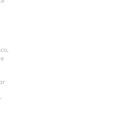
sco,
de
ar
r