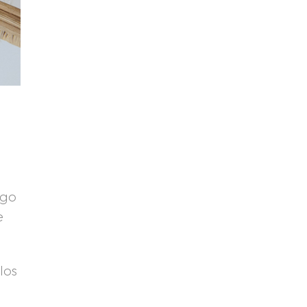
ngo
e
los