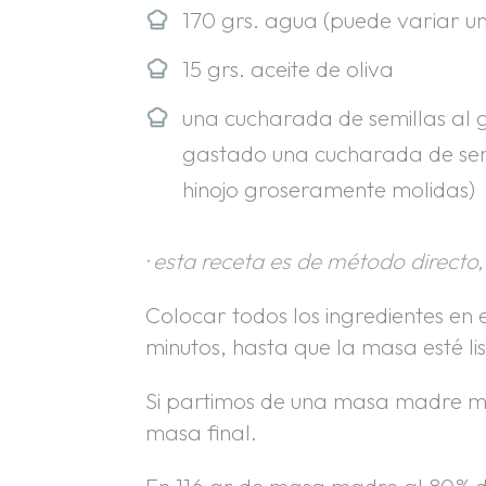
170 grs. agua (puede variar un
15 grs. aceite de oliva
una cucharada de semillas al 
gastado una cucharada de semi
hinojo groseramente molidas)
· esta receta es de método direct
Colocar todos los ingredientes e
minutos, hasta que la masa esté lis
Si partimos de una masa madre má
masa final.
En 116 gr de masa madre al 80% de