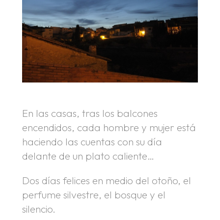
En las casas, tras los balcones
encendidos, cada hombre y mujer está
haciendo las cuentas con su día
delante de un plato caliente…
Dos días felices en medio del otoño, el
perfume silvestre, el bosque y el
silencio.