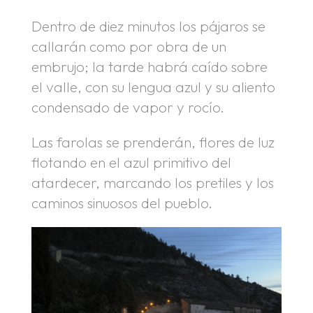
Dentro de diez minutos los pájaros se
callarán como por obra de un
embrujo; la tarde habrá caído sobre
el valle, con su lengua azul y su aliento
condensado de vapor y rocío.
Las farolas se prenderán, flores de luz
flotando en el azul primitivo del
atardecer, marcando los pretiles y los
caminos sinuosos del pueblo.