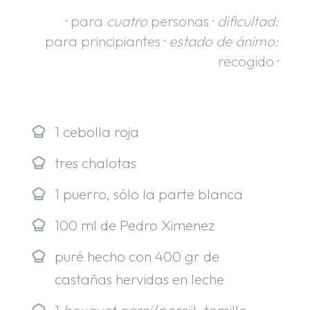
· para
cuatro
personas ·
dificultad:
para principiantes ·
estado de ánimo:
recogido ·
.
1 cebolla roja
tres chalotas
1 puerro, sólo la parte blanca
100 ml de Pedro Ximenez
puré hecho con 400 gr de
castañas hervidas en leche
1
bouquet garni
(perejil, tomillo,