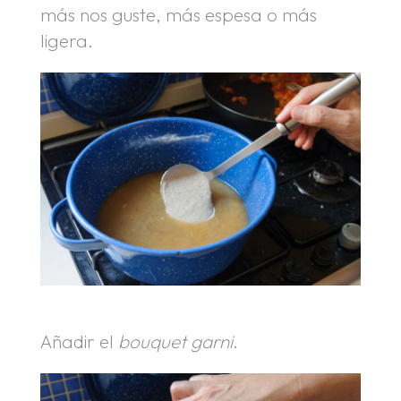
más nos guste, más espesa o más
ligera.
Añadir el
bouquet garni
.