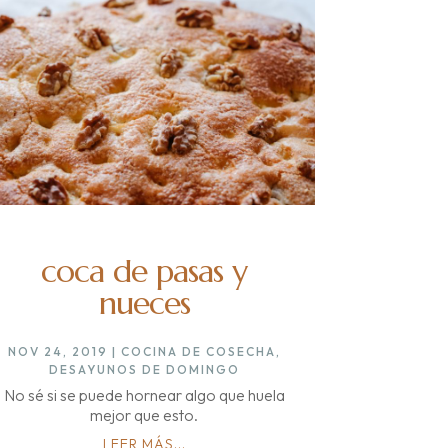
coca de pasas y
nueces
NOV 24, 2019
|
COCINA DE COSECHA
,
DESAYUNOS DE DOMINGO
No sé si se puede hornear algo que huela
mejor que esto.
LEER MÁS...