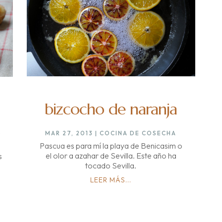
bizcocho de naranja
MAR 27, 2013
|
COCINA DE COSECHA
O
Pascua es para mí la playa de Benicasim o
el olor a azahar de Sevilla. Este año ha
s
tocado Sevilla.
…
LEER MÁS...