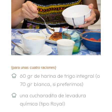
{para unas cuatro raciones}
60 gr de harina de trigo integral (o
70 gr blanca, si preferimos)
una cucharadita de levadura
química (tipo Royal)