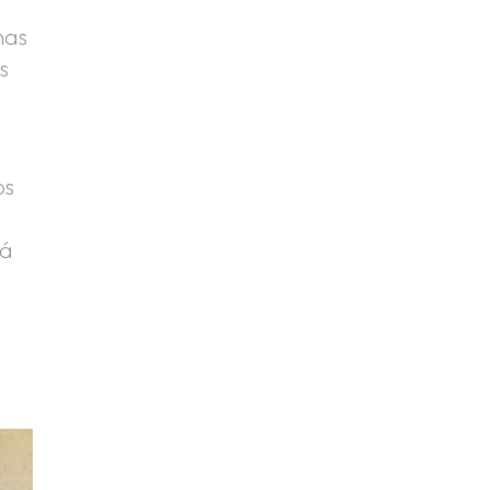
has
s
os
tá