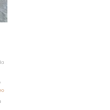
da
o
eo
a