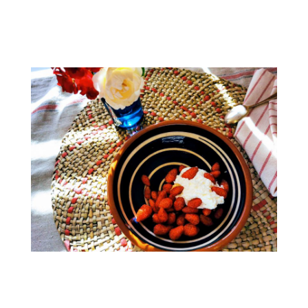
.
.
.