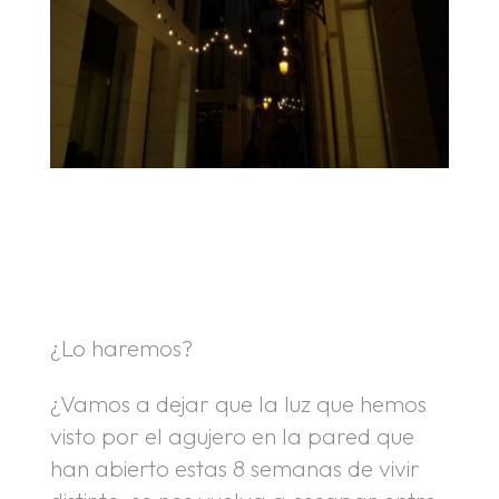
.
.
¿Lo haremos?
¿Vamos a dejar que la luz que hemos
visto por el agujero en la pared que
han abierto estas 8 semanas de vivir