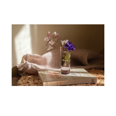
.
.
.
.