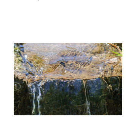
.
.
.