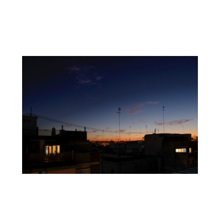
.
.
.