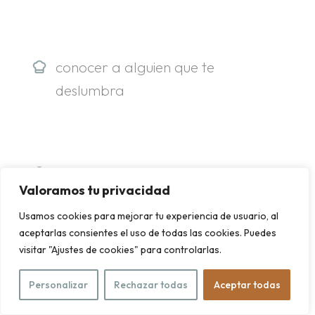
.
conocer a alguien que te
deslumbra
conocer a alguien a quien sabes
Valoramos tu privacidad
que vas a querer
Usamos cookies para mejorar tu experiencia de usuario, al
aceptarlas consientes el uso de todas las cookies. Puedes
visitar "Ajustes de cookies" para controlarlas.
poder estar atento y entender
Personalizar
Rechazar todas
Aceptar todas