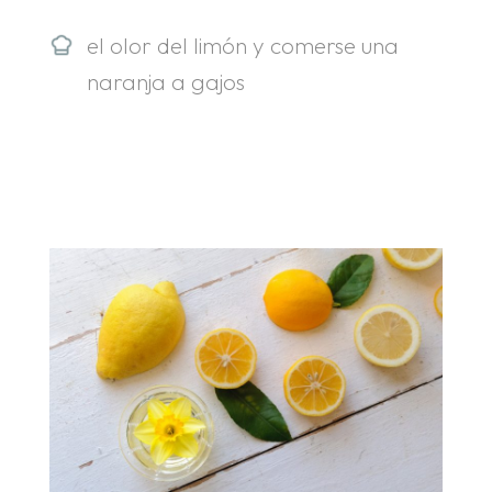
el olor del limón y comerse una
naranja a gajos
.
.