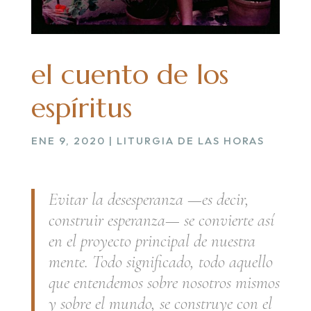
el cuento de los
espíritus
ENE 9, 2020
|
LITURGIA DE LAS HORAS
Evitar la desesperanza —es decir,
construir esperanza— se convierte así
en el proyecto principal de nuestra
mente. Todo significado, todo aquello
que entendemos sobre nosotros mismos
y sobre el mundo, se construye con el