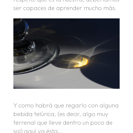
ser capaces de aprender mucho más.
Y como habrá que regarlo con alguna
bebida telúrica, (es decir, algo muy
terrenal que lleve dentro un poco de
sol) aquí va ésta…