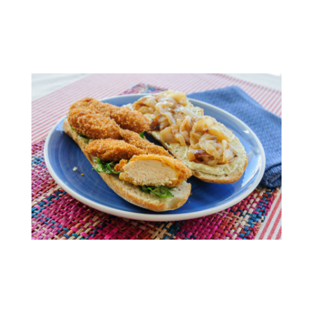
.
.
.