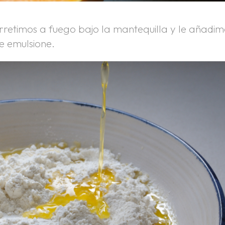
retimos a fuego bajo la mantequilla y le añadim
e emulsione.