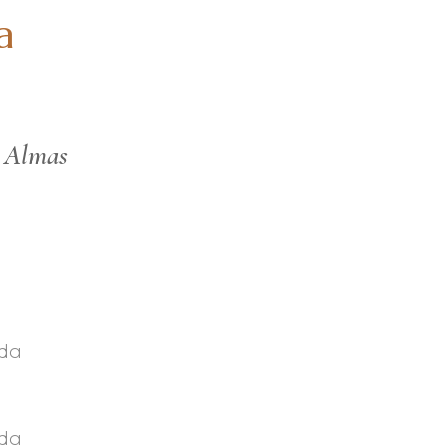
a
s Almas
ada
ida