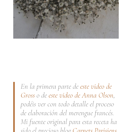
.
.
En la primera parte de
este video de
Gross
o de
este video de Anna Olson
,
podéis ver con todo detalle el proceso
de elaboración del merengue francés.
Mi fuente original para esta receta ha
sido el precioso blog
Carnets Parisiens
.