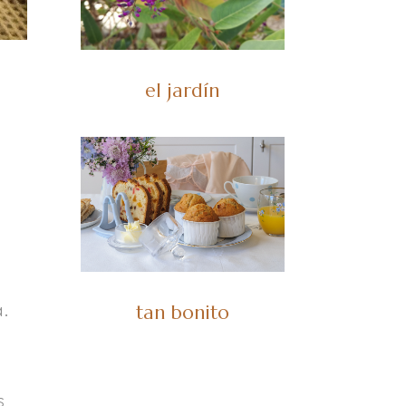
el jardín
a.
tan bonito
s