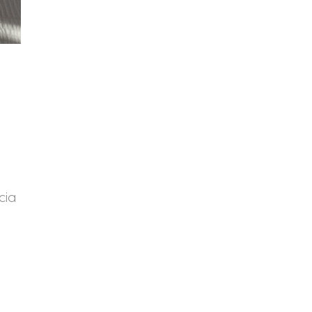
l
cia