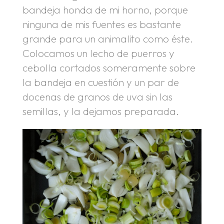
bandeja honda de mi horno, porque
ninguna de mis fuentes es bastante
grande para un animalito como éste.
Colocamos un lecho de puerros y
cebolla cortados someramente sobre
la bandeja en cuestión y un par de
docenas de granos de uva sin las
semillas, y la dejamos preparada.