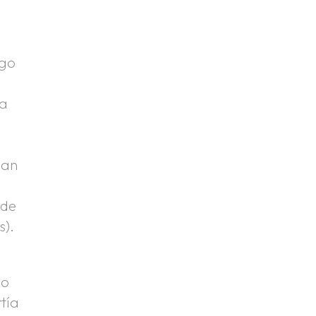
ngo
la
ban
n
 de
s).
mo
tía