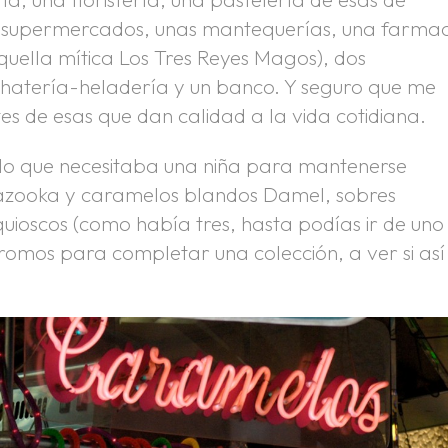
s supermercados, unas mantequerías, una farmac
quella mítica Los Tres Reyes Magos), dos
chatería-heladería y un banco. Y seguro que me
es de esas que dan calidad a la vida cotidiana.
 lo que necesitaba una niña para mantenerse
Bazooka y caramelos blandos Damel, sobres
quioscos (como había tres, hasta podías ir de uno
omos para completar una colección, a ver si así