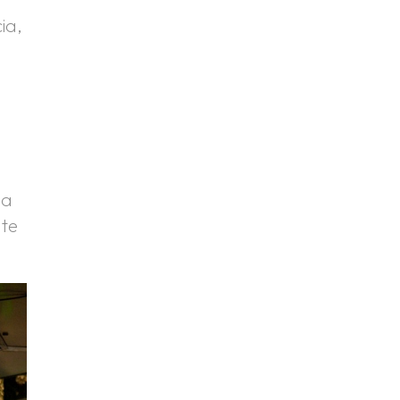
ia,
 a
 te