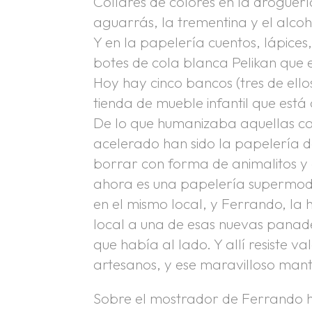
Collares de colores en la droguer
aguarrás, la trementina y el alcoh
Y en la papelería cuentos, lápice
botes de cola blanca Pelikan que 
Hoy hay cinco bancos (tres de ell
tienda de mueble infantil que está
De lo que humanizaba aquellas call
acelerado han sido la papelería
borrar con forma de animalitos y o
ahora es una papelería supermo
en el mismo local, y Ferrando, la
local a una de esas nuevas panade
que había al lado. Y allí resiste v
artesanos, y ese maravilloso man
Sobre el mostrador de Ferrando ha