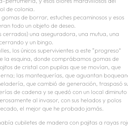
ía-perfumería, y esos olores maravillosos del
ol de colonia.
s, gomas de borrar, estuches pecaminosos y esos
eran todo un objeto de deseo.
os cerrados) una aseguradora, una mutua, una
 cerrando y un bingo.
es, los únicos supervivientes a este “progreso”
 de la esquina, donde comprábamos gomas de
jitos de cristal con pupilas que se movían, que
derna; las mantequerías, que aguantan boquea
 heladería, que cambió de generación, traspasó s
rías de cadena y se quedó con un local diminuto
alerosamente al invasor, con sus helados y polos
tecado, el mejor que he probado jamás.
bía cubiletes de madera con pajitas a rayas roj