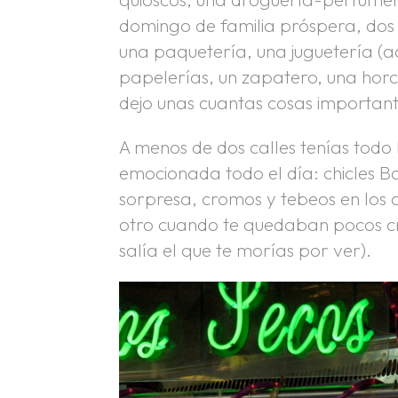
domingo de familia próspera, do
una paquetería, una juguetería (a
papelerías, un zapatero, una hor
dejo unas cuantas cosas important
A menos de dos calles tenías todo
emocionada todo el día: chicles 
sorpresa, cromos y tebeos en los 
otro cuando te quedaban pocos cr
salía el que te morías por ver).