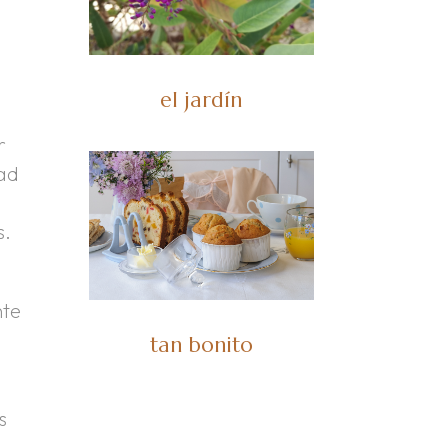
el jardín
r
dad
s.
nte
tan bonito
s