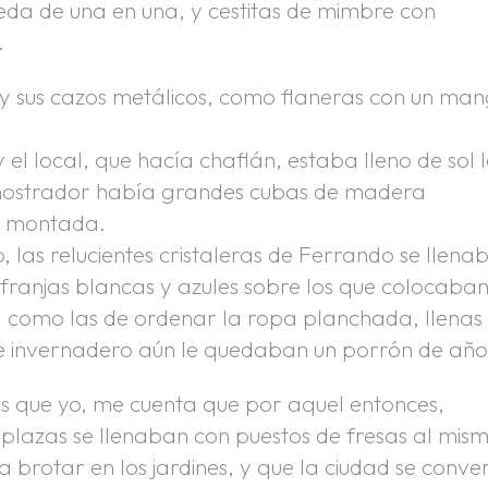
eda de una en una, y cestitas de mimbre con
.
 y sus cazos metálicos, como flaneras con un ma
 el local, que hacía chaflán, estaba lleno de sol 
 mostrador había grandes cubas de madera
ta montada.
 las relucientes cristaleras de Ferrando se llena
franjas blancas y azules sobre los que colocaba
 como las de ordenar la ropa planchada, llenas
n de invernadero aún le quedaban un porrón de año
s que yo, me cuenta que por aquel entonces,
plazas se llenaban con puestos de fresas al mis
brotar en los jardines, y que la ciudad se conver