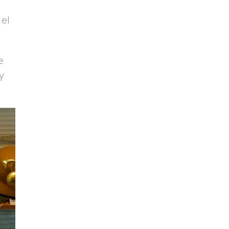
 el
e
oy