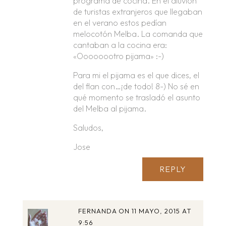
programa de cocina. En el aluvión
de turistas extranjeros que llegaban
en el verano estos pedían
melocotón Melba. La comanda que
cantaban a la cocina era:
«Oooooootro pijama» :-)
Para mi el pijama es el que dices, el
del flan con…¡de todo! 8-) No sé en
qué momento se trasladó el asunto
del Melba al pijama.
Saludos,
Jose
REPLY
FERNANDA
ON 11 MAYO, 2015 AT
9:56