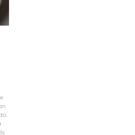
te
an
do.
a
és