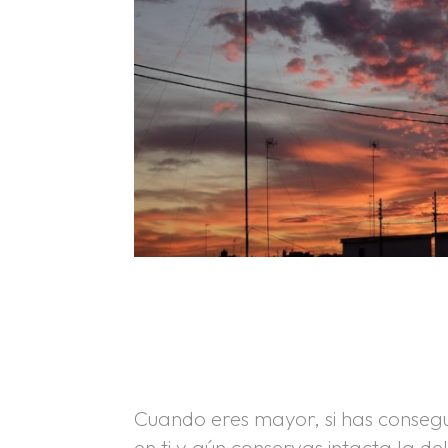
.
.
Cuando eres mayor, si has conseg
en ti y aún conservas intacta la de