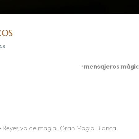
cos
AS
· mensajeros mágic
e Reyes va de magia. Gran Magia Blanca.