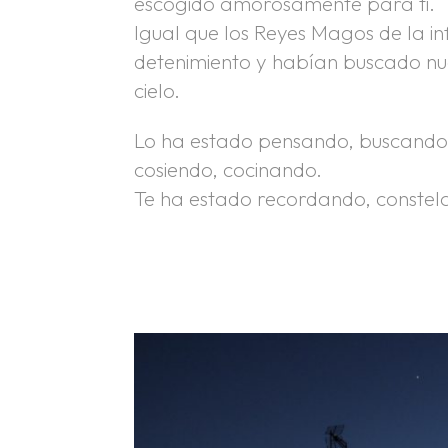
escogido amorosamente para ti.
Igual que los Reyes Magos de la in
detenimiento y habían buscado nues
cielo.
Lo ha estado pensando, buscando, 
cosiendo, cocinando.
Te ha estado recordando, constel
.
.