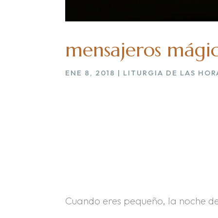
mensajeros mági
ENE 8, 2018
|
LITURGIA DE LAS HOR
Cuando eres pequeño, la noche d