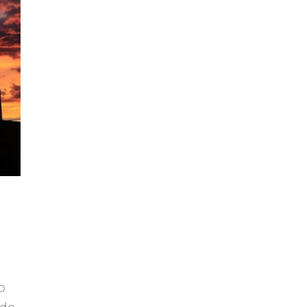
o
 de