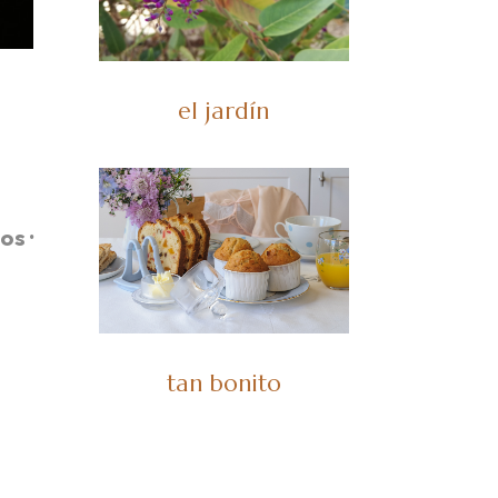
el jardín
os ·
.
.
tan bonito
.