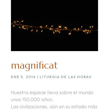
magnificat
ENE 5, 2016
|
LITURGIA DE LAS HORAS
Nuestra especie lleva sobre el mundo
unos 150.000 años.
Las civilizaciones, aún en su estado más