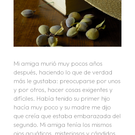
Mi amiga murió muy pocos años
después, haciendo lo que de verdad
más le gustaba: preocuparse por unos
y por otros, hacer cosas exigentes y
difíciles. Había tenido su primer hijo
hacía muy poco y su madre me dijo
que creía que estaba embarazada del
segundo. Mi amiga tenía los mismos
ojos acuáticos, misteriosos y cándidos