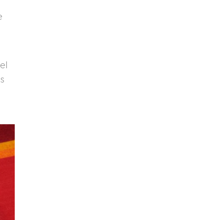
e
el
s