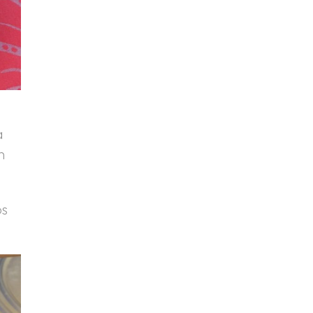
a
n
os