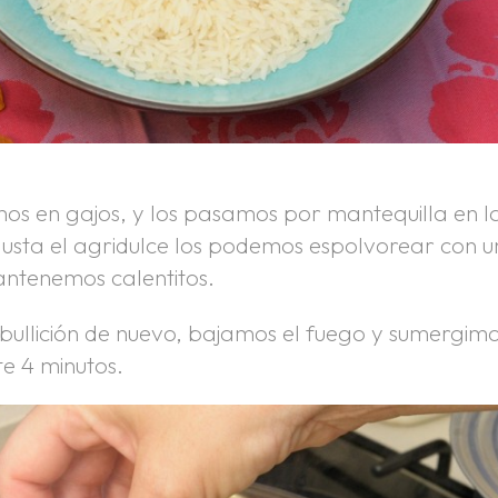
os en gajos, y los pasamos por mantequilla en l
 gusta el agridulce los podemos espolvorear con u
ntenemos calentitos.
ebullición de nuevo, bajamos el fuego y sumergim
te 4 minutos.