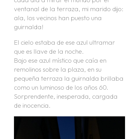
ventanal de la terraza, mi marido dijo:
ala, los vecinos han puesto una
guirnalda!
El cielo estaba de ese azul ultramar
que es llave de la noche.
Bajo ese azul místico que caía en
remolinos sobre la plaza, en su
pequeña terraza la guirnalda brillaba
como un luminoso de los años 60.
Sorprendente, inesperada, cargada
de inocencia.