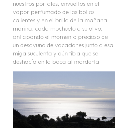
nuestros portales, envueltos en el
vapor perfumado de los bollos
calientes y en el brillo de la mañana
marina, cada mochuelo a su olivo,
anticipando el momento precioso de
un desayuno de vacaciones junto a esa
miga suculenta y aún tibia que se
deshacía en la boca al morderla.