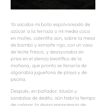
Yo sacaba mi bollo espolvoreado de
azúcar a la terraza o mi media coca
en molles, calentita aún, sobre la mesa
de bambú y esmalte rojo, con un vaso
de leche fresca, y desayunaba sin
prisa en el silencio beatífico de la
mañana, que pronto se llenaría de
algarabía juguetona de playa y de
piscina.
Después, en bañador, blusón y
sandalias de dedito, aún habría tiempo
de calmar la divina impaciencia de