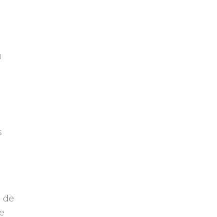
a
s
s de
se