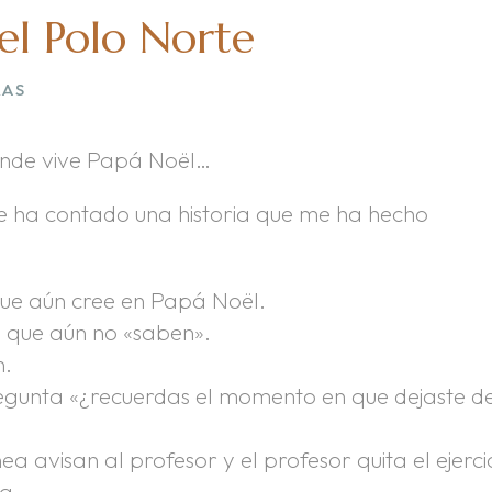
del Polo Norte
RAS
donde vive Papá Noël…
 ha contado una historia que me ha hecho
 que aún cree en Papá Noël.
s que aún no «saben».
n.
regunta «¿recuerdas el momento en que dejaste d
ea avisan al profesor y el profesor quita el ejercic
a.