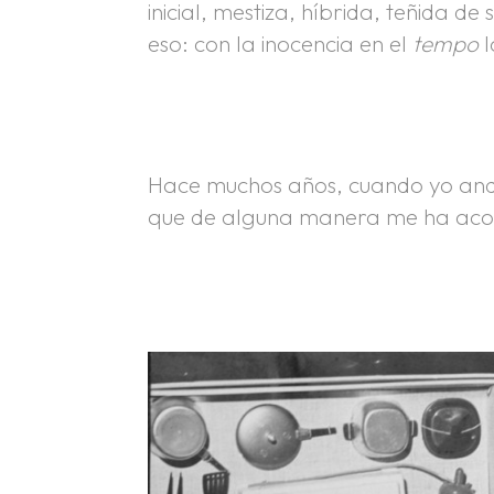
inicial, mestiza, híbrida, teñida d
eso: con la inocencia en el
tempo
l
.
.
Hace muchos años, cuando yo andab
que de alguna manera me ha ac
.
.
.