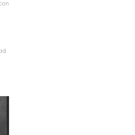
 con
dad