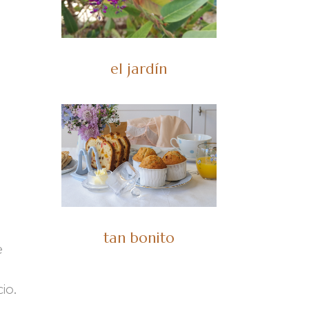
el jardín
tan bonito
e
io.