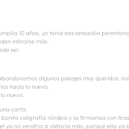
mplía 10 años, yo tenía esa sensación perentori
eden estirarse más.
ede ser.
, abandonamos algunos paisajes muy queridos, no
mos hacia lo nuevo.
 lo nuevo.
 una carta.
a bonita caligrafía nórdica y la firmamos con tira
l ya no vendría a visitarla más, porque ella ya 