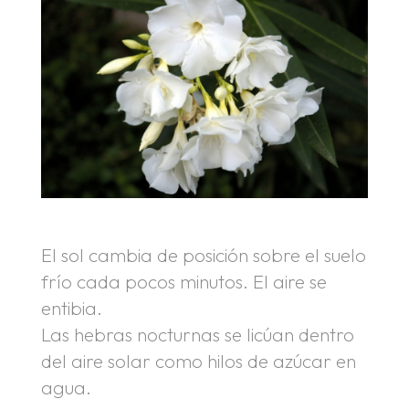
El sol cambia de posición sobre el suelo
frío cada pocos minutos. El aire se
entibia.
Las hebras nocturnas se licúan dentro
del aire solar como hilos de azúcar en
agua.