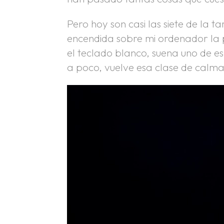
Pero hoy son casi las siete de la t
encendida sobre mi ordenador la 
el teclado blanco, suena uno de es
a poco, vuelve esa clase de calma 