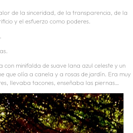
alor de la sinceridad, de la transparencia, de la
rificio y el esfuerzo como poderes.
.
as.
a con minifalda de suave lana azul celeste y un
e que olía a canela y a rosas de jardín. Era muy
ores, llevaba tacones, enseñaba las piernas…