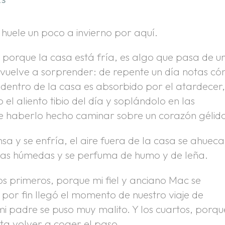
AS
e huele un poco a invierno por aquí.
porque la casa está fría, es algo que pasa de u
vuelve a sorprender: de repente un día notas c
n dentro de la casa es absorbido por el atardecer
 el aliento tibio del día y soplándolo en las
de haberlo hecho caminar sobre un corazón gélido
sa y se enfría, el aire fuera de la casa se ahueca
otas húmedas y se perfuma de humo y de leña.
 los primeros, porque mi fiel y anciano Mac se
por fin llegó el momento de nuestro viaje de
mi padre se puso muy malito. Y los cuartos, porqu
ta volver a coger el paso.