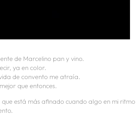
iente de Marcelino pan y vino.
cir, ya en color.
 vida de convento me atraía.
mejor que entonces.
s que está más afinado cuando algo en mi ritmo
ento.