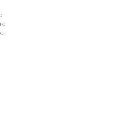
o
re
co