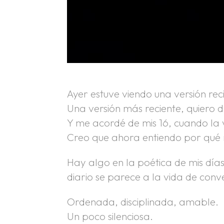
Ayer estuve viendo una versión rec
Una versión más reciente, quiero de
Y me acordé de mis 16, cuando la
Creo que ahora entiendo por qué 
Hay algo en la poética de mis día
diario se parece a la vida de conv
Ordenada, disciplinada, amable.
Un poco silenciosa.