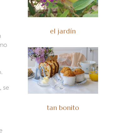
el jardín
n
ómo
,
.
, se
tan bonito
e