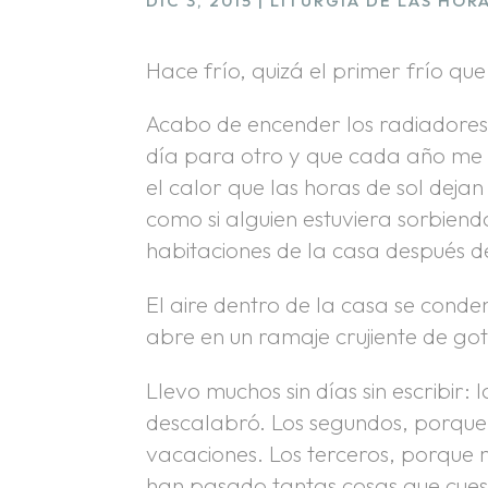
DIC 3, 2015
|
LITURGIA DE LAS HOR
Hace frío, quizá el primer frío qu
Acabo de encender los radiadores 
día para otro y que cada año me 
el calor que las horas de sol deja
como si alguien estuviera sorbiendo
habitaciones de la casa después 
El aire dentro de la casa se conden
abre en un ramaje crujiente de g
Llevo muchos sin días sin escribir:
descalabró. Los segundos, porque 
vacaciones. Los terceros, porque 
han pasado tantas cosas que cues