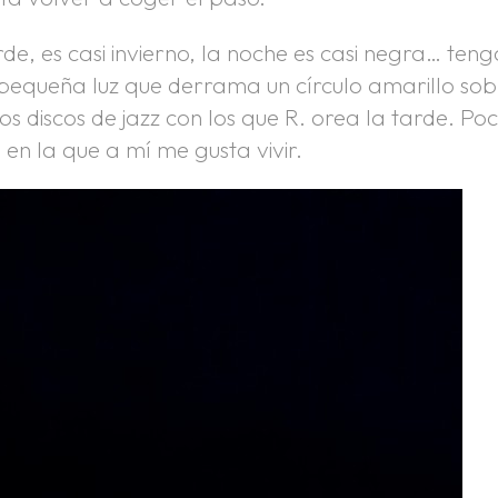
arde, es casi invierno, la noche es casi negra… teng
pequeña luz que derrama un círculo amarillo sob
os discos de jazz con los que R. orea la tarde. Po
en la que a mí me gusta vivir.