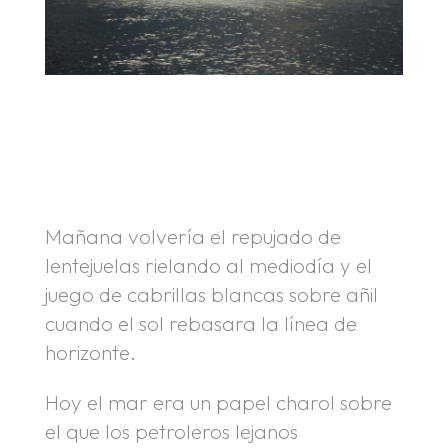
.
.
Mañana volvería el repujado de
lentejuelas rielando al mediodía y el
juego de cabrillas blancas sobre añil
cuando el sol rebasara la línea de
horizonte.
Hoy el mar era un papel charol sobre
el que los petroleros lejanos