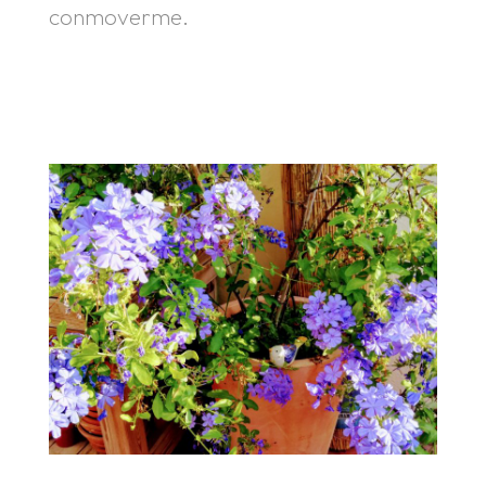
conmoverme.
.
.