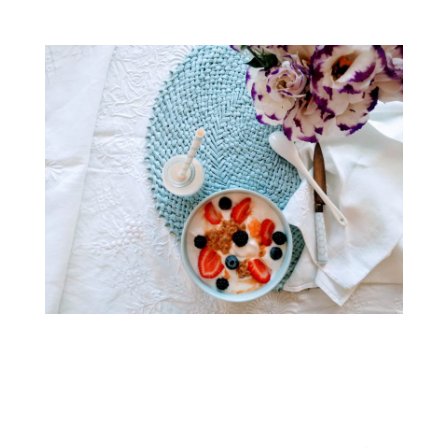
.ç
.
.