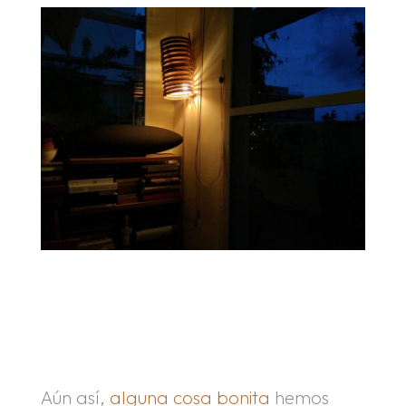
.
.
Aún así,
alguna cosa bonita
hemos