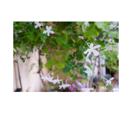
.
.
.