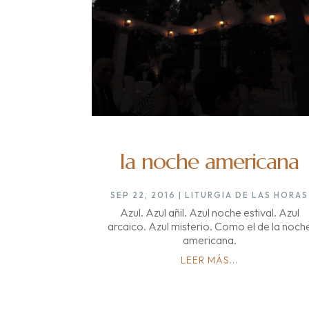
la noche americana
SEP 22, 2016
|
LITURGIA DE LAS HORAS
Azul. Azul añil. Azul noche estival. Azul
arcaico. Azul misterio. Como el de la noch
americana.
LEER MÁS...