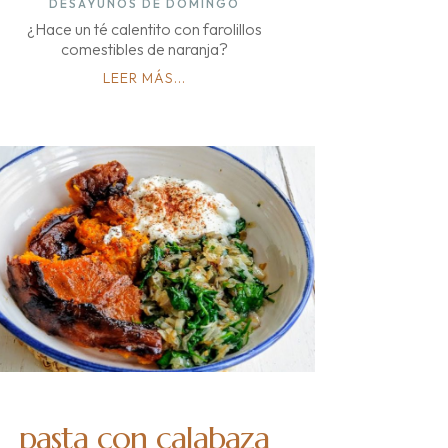
DESAYUNOS DE DOMINGO
¿Hace un té calentito con farolillos
comestibles de naranja?
LEER MÁS...
pasta con calabaza