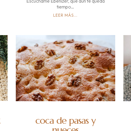
Escúchame Ebenizer, que aún te queda
tiempo…
LEER MÁS...
x
coca de pasas y
nueces