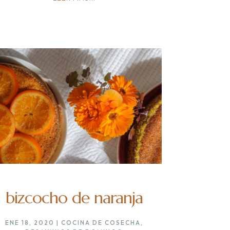
bizcocho de naranja
ENE 18, 2020
|
COCINA DE COSECHA
,