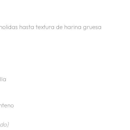
molidas hasta textura de harina gruesa
lla
enteno
ado}