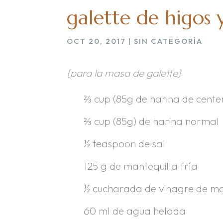
galette de higos 
OCT 20, 2017
|
SIN CATEGORÍA
{para la masa de galette}
⅔ cup (85g de harina de cent
⅔ cup (85g) de harina normal
½ teaspoon de sal
125 g de mantequilla fría
½ cucharada de vinagre de 
60 ml de agua helada