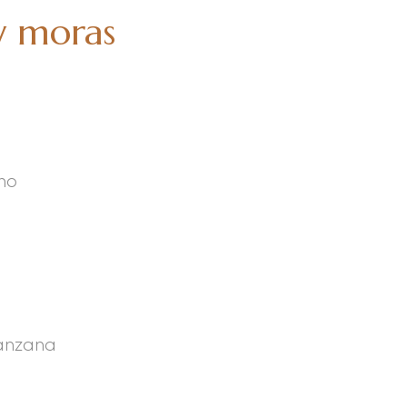
y moras
eno
manzana