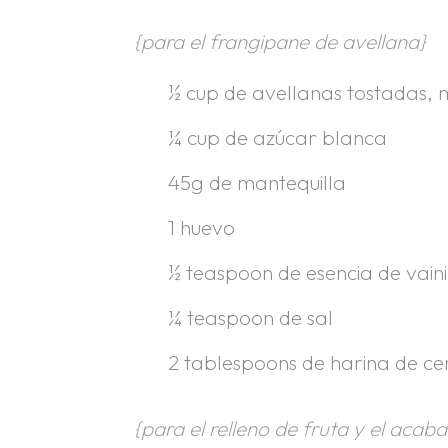
{para el frangipane de avellana}
½ cup de avellanas tostadas, 
¼ cup de azúcar blanca
45g de mantequilla
1 huevo
½ teaspoon de esencia de vaini
¼ teaspoon de sal
2 tablespoons de harina de c
{para el relleno de fruta y el acab