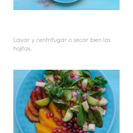
.
.
Lavar y centrifugar o secar bien las
hojitas.
.
.