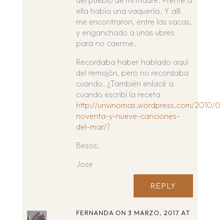
del pueblo de mi madre. Frente a
ella había una vaquería. Y allí
me encontraron, entre las vacas,
y enganchado a unas ubres
para no caerme.
Recordaba haber hablado aquí
del remojón, pero no recordaba
cuando. ¿También enlacé a
cuando escribí la receta
http://unvinomas.wordpress.com/2010/
noventa-y-nueve-canciones-
del-mar/
?
Besos.
Jose
REPLY
FERNANDA
ON 3 MARZO, 2017 AT